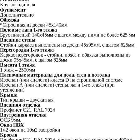
Круглогодичная
Фундамент
Дополнительно
Обвязка
*Строенная из доски 45х140мм
Половые лаги 1-го этажа
Брус пиленый 140x45мм с шагом между ними не более 625 мм
Внешние стены
Стойки каркаса выполнены из доски 45х95мм, с шагом 625мм.
Перегородки 1-го этажа
Каркас перегородок - стойки, пояса и обвязка выполнены из
доски 95х45мм, с шагом 625мм
Высота 1 этажа
1 этаж – 2500мм
Пленочные материалы для пола, стен и потолка
Изоспан (или аналоги) класса D на стропильной системе
Изоспан А (или аналоги) стены, лаги 1-го этажа (при
утеплении)
Крыша
Тип крыши – двускатная
Внешняя отделка
Профлист C21, RAL 7024
Внутренняя отделка
ОСБ 9мм.
Окна ПВХ
1м2 окон на 10м2 застройки
Кровля
Профлист С21, RAL 7024, монтаж конька, свес кровли 400мм