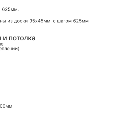
м 625мм.
нены из доски 95х45мм, с шагом 625мм
 и потолка
ме
теплении)
400мм