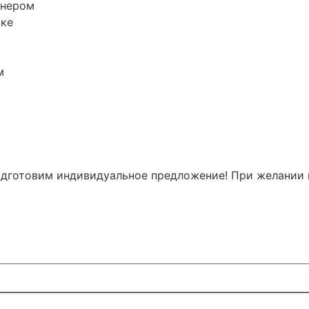
енером
тке
м
одготовим индивидуальное предложение! При желании 