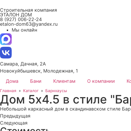
Перейти
Строительная компания
к
ЭТАЛОН ДОМ
содержимому
8 (927) 006-22-24
etalon-dom63@yandex.ru
Мы онлайн
Самара, Дачная, 2А
Новокуйбышевск, Молодежная, 1
Дома
Бани
Клиентам
О компании
К
Главная
»
Каталог
»
Барнхаусы
Дом 5x4.5 в стиле "Ба
Небольшой каркасный дом в скандинавском стиле Барн
Предыдущая
Следующая
Стоимость