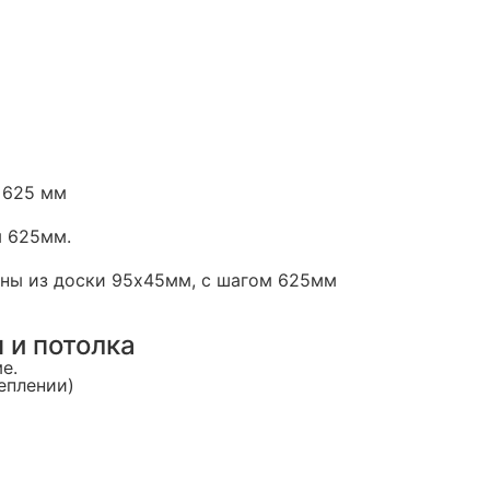
 625 мм
м 625мм.
нены из доски 95х45мм, с шагом 625мм
 и потолка
е.
теплении)