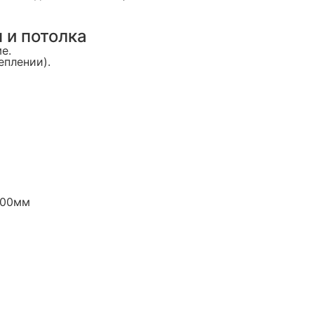
 и потолка
е.
еплении).
400мм