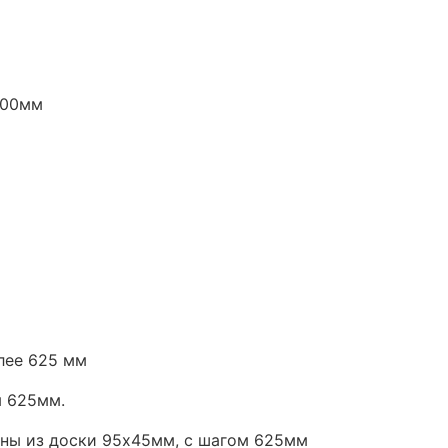
400мм
лее 625 мм
м 625мм.
нены из доски 95х45мм, с шагом 625мм