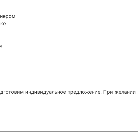
енером
тке
м
одготовим индивидуальное предложение! При желании 