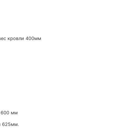
свес кровли 400мм
 600 мм
м 625мм.