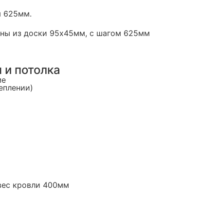
м 625мм.
нены из доски 95х45мм, с шагом 625мм
 и потолка
ме
теплении)
свес кровли 400мм