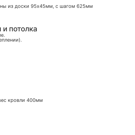
нены из доски 95х45мм, с шагом 625мм
 и потолка
е.
еплении).
свес кровли 400мм