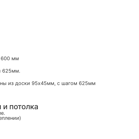
 600 мм
м 625мм.
нены из доски 95х45мм, с шагом 625мм
 и потолка
е.
теплении)