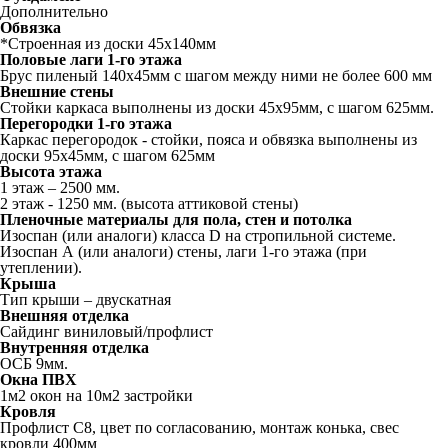
Дополнительно
Обвязка
*Строенная из доски 45х140мм
Половые лаги 1-го этажа
Брус пиленый 140x45мм с шагом между ними не более 600 мм
Внешние стены
Стойки каркаса выполнены из доски 45х95мм, с шагом 625мм.
Перегородки 1-го этажа
Каркас перегородок - стойки, пояса и обвязка выполнены из
доски 95х45мм, с шагом 625мм
Высота этажа
1 этаж – 2500 мм.
2 этаж - 1250 мм. (высота аттиковой стены)
Пленочные материалы для пола, стен и потолка
Изоспан (или аналоги) класса D на стропильной системе.
Изоспан А (или аналоги) стены, лаги 1-го этажа (при
утеплении).
Крыша
Тип крыши – двускатная
Внешняя отделка
Сайдинг виниловый/профлист
Внутренняя отделка
ОСБ 9мм.
Окна ПВХ
1м2 окон на 10м2 застройки
Кровля
Профлист С8, цвет по согласованию, монтаж конька, свес
кровли 400мм